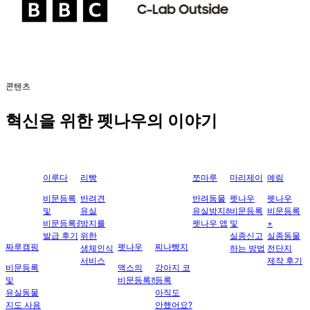
콘텐츠
혁신을 위한 펫나우의 이야기
이루다
리빵
쪼마루
마리제이
예림
비문등록
반려견
반려동물
펫나우
펫나우
및
유실
유실방지해주는
비문등록
비문등록
비문등록증
방지를
펫나우 앱
및
+
발급 후기
위한
실종신고
실종동물
짜루캠핑
펫나우
찌나빵지
생체인식
하는 방법
전단지
서비스
제작 후기
비문등록
맥스의
강아지 코
및
비문등록하기
등록
유실동물
아직도
지도 사용
안했어요??