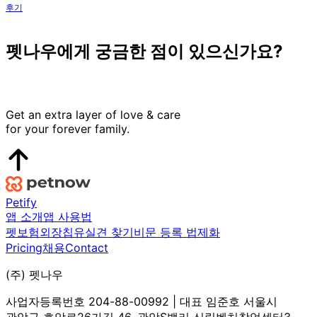
후기
펫나우에게 궁금한 점이 있으신가요?
문의하기
Get an extra layer of love & care
for your forever family.
Petify
앱 소개
앱 사용법
펫보험
외장칩
유실견 찾기
비문 등록 법제화
Pricing
채용
Contact
(주) 펫나우
사업자등록번호 204-88-00992 | 대표 임준호 서울시
관악구 호암로26가길 46, 관악S밸리 신림벤처창업센터3